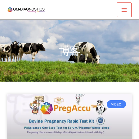
跳
Main
至
Men
内
容
博客
VIDEO